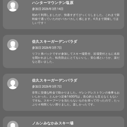
ハンターマウンテン塩原
参加日2026年3月14日
初めて利用しましたが、快適すぎてびっくりしました。これまで新
幹線で通っていたのがバカバカしく感じます。4月まで開催してほ
しいです！
佐久スキーガーデンパラダ
参加日2026年3月7日
リフト券パックですが参加してスキー場受付、浴場受付ともに名前
を聞かれました。転売防止にとてもいいし、安心感というか、楽だ
なと思いました。
佐久スキーガーデンパラダ
参加日2026年3月7日
非常に安価な料金で助かりました。ゲレンデレストランの食事もお
いしかった。とんかつ定食1600円は，良心的とも言えなくもない
ですね。スキーブーツを当たらないものを持って行ったので，たっ
ぷり４時間くらい滑りました。楽しかったです。
ノルンみなかみスキー場