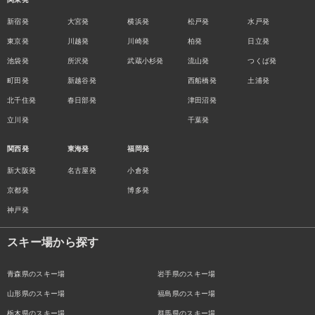
新宿発
大宮発
横浜発
松戸発
水戸発
東京発
川越発
川崎発
柏発
日立発
池袋発
所沢発
武蔵小杉発
流山発
つくば発
町田発
新越谷発
西船橋発
土浦発
北千住発
春日部発
津田沼発
立川発
千葉発
関西発
東海発
福岡発
新大阪発
名古屋発
小倉発
京都発
博多発
神戸発
スキー場から探す
青森県のスキー場
岩手県のスキー場
山形県のスキー場
福島県のスキー場
栃木県のスキー場
群馬県のスキー場