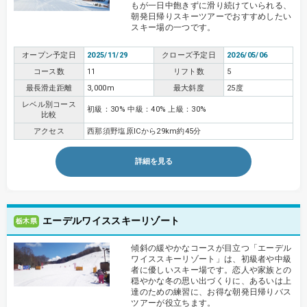
もが一日中飽きずに滑り続けていられる、
朝発日帰りスキーツアーでおすすめしたい
スキー場の一つです。
オープン予定日
2025/11/29
クローズ予定日
2026/05/06
コース数
11
リフト数
5
最長滑走距離
3,000m
最大斜度
25度
レベル別コース
初級：30% 中級：40% 上級：30%
比較
アクセス
西那須野塩原ICから29km約45分
詳細を見る
エーデルワイススキーリゾート
栃木県
傾斜の緩やかなコースが目立つ「エーデル
ワイススキーリゾート」は、初級者や中級
者に優しいスキー場です。恋人や家族との
穏やかな冬の思い出づくりに、あるいは上
達のための練習に、お得な朝発日帰りバス
ツアーが役立ちます。