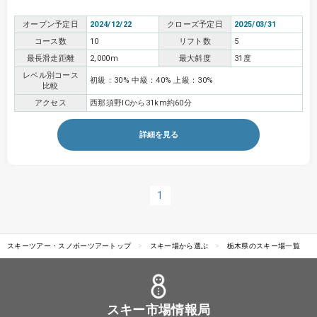
オープン予定日
2024/12/22
クローズ予定日
2025/03/31
コース数
10
リフト数
5
最長滑走距離
2,000m
最大斜度
31度
レベル別コース
初級：30% 中級：40% 上級：30%
比較
アクセス
西那須野ICから31km約60分
詳細を見る
1
スキーツアー・スノボーツアートップ
スキー場から選ぶ
栃木県のスキー場一覧
スキー市場情報局