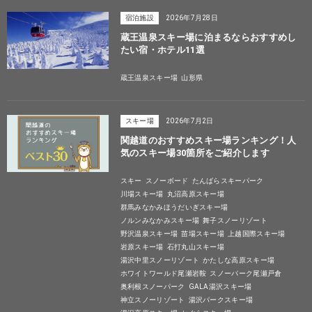
宿泊施設
2026年7月28日
蔵王温泉スキー場に泊まるならおすすめし
たい宿・ホテル11選
蔵王温泉スキー場
山形県
スキー場
2026年7月2日
関越道のおすすめスキー場ランキング！人
気のスキー場30箇所をご紹介します
スキー
スノーボード
たんばらスキーパーク
川場スキー場
丸沼高原スキー場
群馬みなかみほうだいぎスキー場
ノルンみなかみスキー場
舞子スノーリゾート
野沢温泉スキー場
苗場スキー場
上越国際スキー場
岩原スキー場
石打丸山スキー場
湯沢中里スノーリゾート
かたしな高原スキー場
ホワイトワールド尾瀬岩鞍
スノーパーク尾瀬戸倉
奥利根スノーパーク
GALA湯沢スキー場
神立スノーリゾート
湯沢パークスキー場