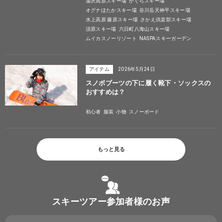
湯沢高原スキー場
かぐらスキー場
オグナほたかスキー場
谷川岳天神平スキー場
水上高原 藤原スキー場
さかえ倶楽部スキー場
須原スキー場
六日町八海山スキー場
ムイカスノーリゾート
NASPAスキーガーデン
アイテム
2026年5月24日
スノボブーツの下に履く靴下・ソックスの
おすすめは？
初心者
服装
小物
スノーボード
もっと見る
スキーツアー参加者様のお声