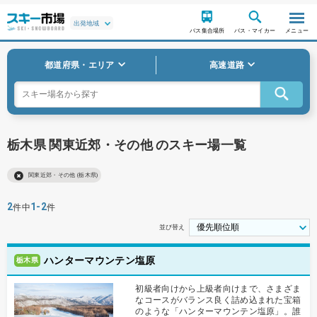
バス集合場所
バス・マイカー
メニュー
都道府県・エリア
高速道路
栃木県 関東近郊・その他 のスキー場一覧
関東近郊・その他 (栃木県)
2
1-2
件中
件
並び替え
ハンターマウンテン塩原
栃木県
初級者向けから上級者向けまで、さまざま
なコースがバランス良く詰め込まれた宝箱
のような「ハンターマウンテン塩原」。誰