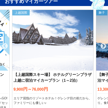
おすすめマイカーツアー
上越国際
舞子
ラン
【上越国際スキー場】 ホテルグリーンプラザ
【舞
上越に宿泊マイカープラン（1～2泊）
泊マ
円～
円
9,900
76,000
13,30
GO!
エリア屈指のリゾートホテル！ゲレンデ目の前だから、
ゲレン
ドセッ
ファミリーにも優しい♪
り。食
点付き