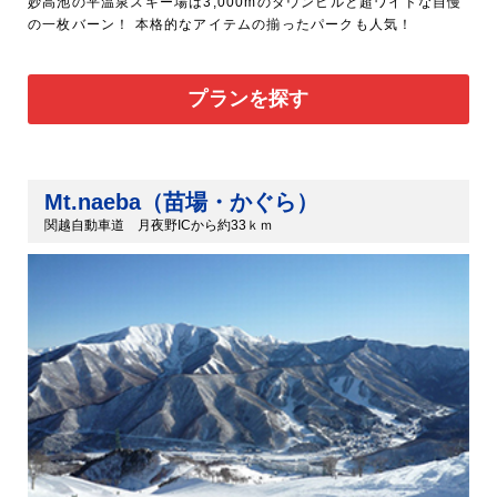
妙高池の平温泉スキー場は3,000mのダウンヒルと超ワイドな自慢
の一枚バーン！ 本格的なアイテムの揃ったパークも人気！
プランを探す
Mt.naeba（苗場・かぐら）
関越自動車道 月夜野ICから約33ｋｍ