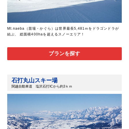
Mt.naeba（苗場・かぐら）は世界最長5,481ｍをドラゴンドラが
結ぶ、 総面積400haを超えるスノーエリア！
プランを探す
石打丸山スキー場
関越自動車道 塩沢石打ICから約3ｋｍ