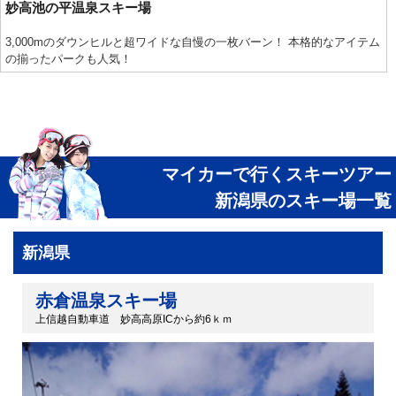
妙高池の平温泉スキー場
3,000mのダウンヒルと超ワイドな自慢の一枚バーン！ 本格的なアイテム
の揃ったパークも人気！
マイカーで行くスキーツアー
新潟県のスキー場一覧
新潟県
赤倉温泉スキー場
上信越自動車道 妙高高原ICから約6ｋｍ