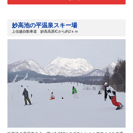
妙高池の平温泉スキー場
上信越自動車道 妙高高原ICから約2ｋｍ