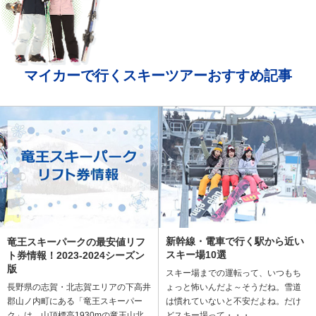
マイカーで行くスキーツアーおすすめ記事
新幹線・電車で行く駅から近い
竜王スキーパークの最安値リフ
スキー場10選
ト券情報！2023-2024シーズン
版
スキー場までの運転って、いつもち
長野県の志賀・北志賀エリアの下高井
ょっと怖いんだよ～そうだね。雪道
郡山ノ内町にある「竜王スキーパー
は慣れていないと不安だよね。だけ
ク」は、山頂標高1930mの竜王山北
どスキー場って・・・