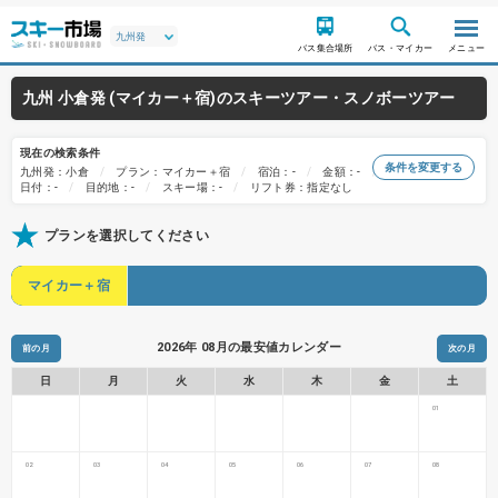
バス集合場所
バス・マイカー
メニュー
九州 小倉発 (マイカー＋宿)のスキーツアー・スノボーツアー
現在の検索条件
条件を変更する
九州発：小倉
プラン：マイカー＋宿
宿泊：-
金額：-
日付：-
目的地：-
スキー場：-
リフト券：指定なし
プランを選択してください
マイカー＋宿
2026年 08月の最安値カレンダー
前の月
次の月
日
月
火
水
木
金
土
01
02
03
04
05
06
07
08