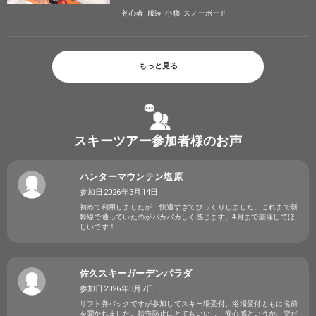
初心者
服装
小物
スノーボード
もっと見る
スキーツアー参加者様のお声
ハンターマウンテン塩原
参加日2026年3月14日
初めて利用しましたが、快適すぎてびっくりしました。これまで新
幹線で通っていたのがバカバカしく感じます。4月まで開催してほ
しいです！
佐久スキーガーデンパラダ
参加日2026年3月7日
リフト券パックですが参加してスキー場受付、浴場受付ともに名前
を聞かれました。転売防止にとてもいいし、安心感というか、楽だ