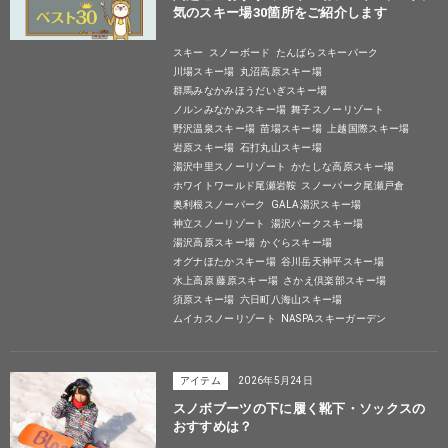
気のスキー場30箇所をご紹介します
スキー
スノーボード
たんばらスキーパーク
川場スキー場
丸沼高原スキー場
群馬みなかみほうだいぎスキー場
ノルンみなかみスキー場
舞子スノーリゾート
野沢温泉スキー場
苗場スキー場
上越国際スキー場
岩原スキー場
石打丸山スキー場
湯沢中里スノーリゾート
かたしな高原スキー場
ホワイトワールド尾瀬岩鞍
スノーパーク尾瀬戸倉
奥利根スノーパーク
GALA湯沢スキー場
神立スノーリゾート
湯沢パークスキー場
湯沢高原スキー場
かぐらスキー場
オグナほたかスキー場
谷川岳天神平スキー場
水上高原 藤原スキー場
さかえ倶楽部スキー場
須原スキー場
六日町八海山スキー場
ムイカスノーリゾート
NASPAスキーガーデン
アイテム
2026年5月24日
スノボブーツの下に履く靴下・ソックスの
おすすめは？