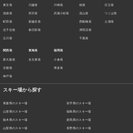
東京発
川越発
川崎発
柏発
日立発
池袋発
所沢発
武蔵小杉発
流山発
つくば発
町田発
新越谷発
西船橋発
土浦発
北千住発
春日部発
津田沼発
立川発
千葉発
関西発
東海発
福岡発
新大阪発
名古屋発
小倉発
京都発
博多発
神戸発
スキー場から探す
青森県のスキー場
岩手県のスキー場
山形県のスキー場
福島県のスキー場
栃木県のスキー場
群馬県のスキー場
山梨県のスキー場
長野県のスキー場