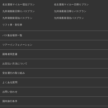
名古屋発マイカー宿泊プラン
名古屋発マイカー日帰りプラン
九州発朝発日帰りバスプラン
九州発夜発日帰りバスプラン
九州発朝発宿泊バスプラン
九州発夜発宿泊バスプラン
リフト券・割引券
バス集合場所一覧
ツアーインフォメーション
親権者同意書
お支払い方法について
安全運行の取り組み
よくある質問
お問い合わせ
国内旅行条件