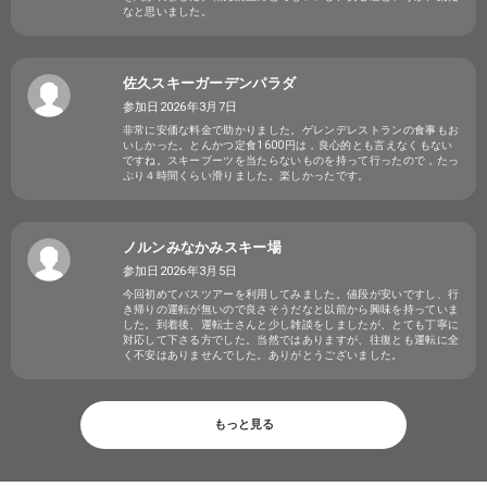
なと思いました。
佐久スキーガーデンパラダ
参加日2026年3月7日
非常に安価な料金で助かりました。ゲレンデレストランの食事もお
いしかった。とんかつ定食1600円は，良心的とも言えなくもない
ですね。スキーブーツを当たらないものを持って行ったので，たっ
ぷり４時間くらい滑りました。楽しかったです。
ノルンみなかみスキー場
参加日2026年3月5日
今回初めてバスツアーを利用してみました。値段が安いですし、行
き帰りの運転が無いので良さそうだなと以前から興味を持っていま
した。到着後、運転士さんと少し雑談をしましたが、とても丁寧に
対応して下さる方でした。当然ではありますが、往復とも運転に全
く不安はありませんでした。ありがとうございました。
もっと見る