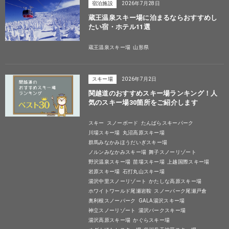
宿泊施設
2026年7月28日
蔵王温泉スキー場に泊まるならおすすめし
たい宿・ホテル11選
蔵王温泉スキー場
山形県
スキー場
2026年7月2日
関越道のおすすめスキー場ランキング！人
気のスキー場30箇所をご紹介します
スキー
スノーボード
たんばらスキーパーク
川場スキー場
丸沼高原スキー場
群馬みなかみほうだいぎスキー場
ノルンみなかみスキー場
舞子スノーリゾート
野沢温泉スキー場
苗場スキー場
上越国際スキー場
岩原スキー場
石打丸山スキー場
湯沢中里スノーリゾート
かたしな高原スキー場
ホワイトワールド尾瀬岩鞍
スノーパーク尾瀬戸倉
奥利根スノーパーク
GALA湯沢スキー場
神立スノーリゾート
湯沢パークスキー場
湯沢高原スキー場
かぐらスキー場