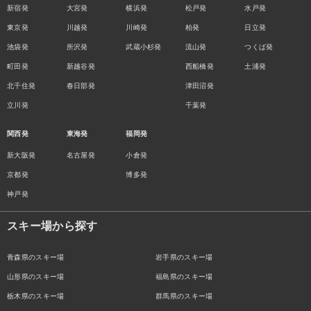
新宿発
大宮発
横浜発
松戸発
水戸発
東京発
川越発
川崎発
柏発
日立発
池袋発
所沢発
武蔵小杉発
流山発
つくば発
町田発
新越谷発
西船橋発
土浦発
北千住発
春日部発
津田沼発
立川発
千葉発
関西発
東海発
福岡発
新大阪発
名古屋発
小倉発
京都発
博多発
神戸発
スキー場から探す
青森県のスキー場
岩手県のスキー場
山形県のスキー場
福島県のスキー場
栃木県のスキー場
群馬県のスキー場