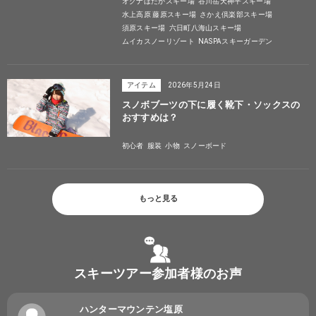
オグナほたかスキー場
谷川岳天神平スキー場
水上高原 藤原スキー場
さかえ倶楽部スキー場
須原スキー場
六日町八海山スキー場
ムイカスノーリゾート
NASPAスキーガーデン
アイテム
2026年5月24日
スノボブーツの下に履く靴下・ソックスの
おすすめは？
初心者
服装
小物
スノーボード
もっと見る
スキーツアー参加者様のお声
ハンターマウンテン塩原