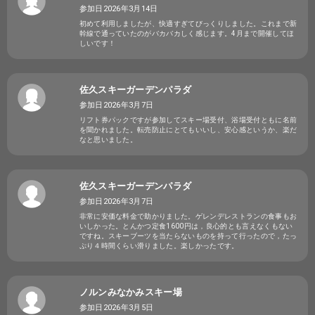
参加日2026年3月14日
初めて利用しましたが、快適すぎてびっくりしました。これまで新
幹線で通っていたのがバカバカしく感じます。4月まで開催してほ
しいです！
佐久スキーガーデンパラダ
参加日2026年3月7日
リフト券パックですが参加してスキー場受付、浴場受付ともに名前
を聞かれました。転売防止にとてもいいし、安心感というか、楽だ
なと思いました。
佐久スキーガーデンパラダ
参加日2026年3月7日
非常に安価な料金で助かりました。ゲレンデレストランの食事もお
いしかった。とんかつ定食1600円は，良心的とも言えなくもない
ですね。スキーブーツを当たらないものを持って行ったので，たっ
ぷり４時間くらい滑りました。楽しかったです。
ノルンみなかみスキー場
参加日2026年3月5日