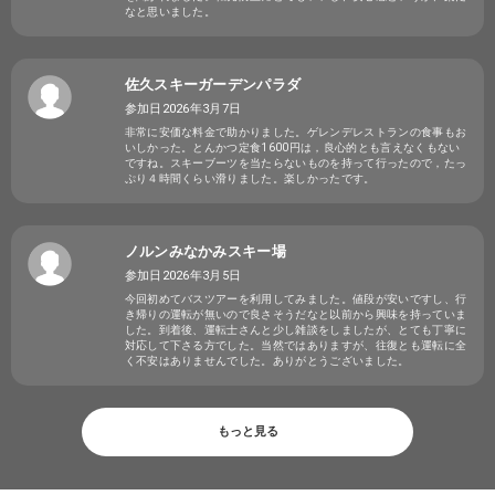
なと思いました。
佐久スキーガーデンパラダ
参加日2026年3月7日
非常に安価な料金で助かりました。ゲレンデレストランの食事もお
いしかった。とんかつ定食1600円は，良心的とも言えなくもない
ですね。スキーブーツを当たらないものを持って行ったので，たっ
ぷり４時間くらい滑りました。楽しかったです。
ノルンみなかみスキー場
参加日2026年3月5日
今回初めてバスツアーを利用してみました。値段が安いですし、行
き帰りの運転が無いので良さそうだなと以前から興味を持っていま
した。到着後、運転士さんと少し雑談をしましたが、とても丁寧に
対応して下さる方でした。当然ではありますが、往復とも運転に全
く不安はありませんでした。ありがとうございました。
もっと見る