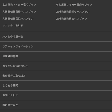
名古屋発マイカー宿泊プラン
名古屋発マイカー日帰りプラン
九州発朝発日帰りバスプラン
九州発夜発日帰りバスプラン
九州発朝発宿泊バスプラン
九州発夜発宿泊バスプラン
リフト券・割引券
バス集合場所一覧
ツアーインフォメーション
親権者同意書
お支払い方法について
安全運行の取り組み
よくある質問
お問い合わせ
国内旅行条件