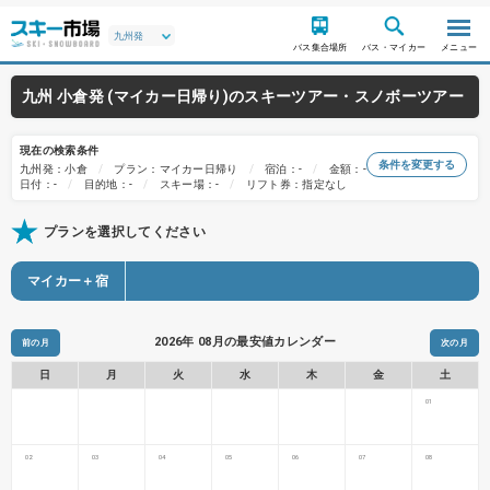
バス集合場所
バス・マイカー
メニュー
九州 小倉発 (マイカー日帰り)のスキーツアー・スノボーツアー
現在の検索条件
条件を変更する
九州発：小倉
プラン：マイカー日帰り
宿泊：-
金額：-
日付：-
目的地：-
スキー場：-
リフト券：指定なし
プランを選択してください
マイカー＋宿
2026年 08月の最安値カレンダー
前の月
次の月
日
月
火
水
木
金
土
01
02
03
04
05
06
07
08