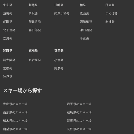
東京発
川越発
川崎発
柏発
日立発
池袋発
所沢発
武蔵小杉発
流山発
つくば発
町田発
新越谷発
西船橋発
土浦発
北千住発
春日部発
津田沼発
立川発
千葉発
関西発
東海発
福岡発
新大阪発
名古屋発
小倉発
京都発
博多発
神戸発
スキー場から探す
青森県のスキー場
岩手県のスキー場
山形県のスキー場
福島県のスキー場
栃木県のスキー場
群馬県のスキー場
山梨県のスキー場
長野県のスキー場