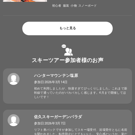
初心者
服装
小物
スノーボード
もっと見る
スキーツアー参加者様のお声
ハンターマウンテン塩原
参加日2026年3月14日
初めて利用しましたが、快適すぎてびっくりしました。これまで新
幹線で通っていたのがバカバカしく感じます。4月まで開催してほ
しいです！
佐久スキーガーデンパラダ
参加日2026年3月7日
リフト券パックですが参加してスキー場受付、浴場受付ともに名前
を聞かれました。転売防止にとてもいいし、安心感というか、楽だ