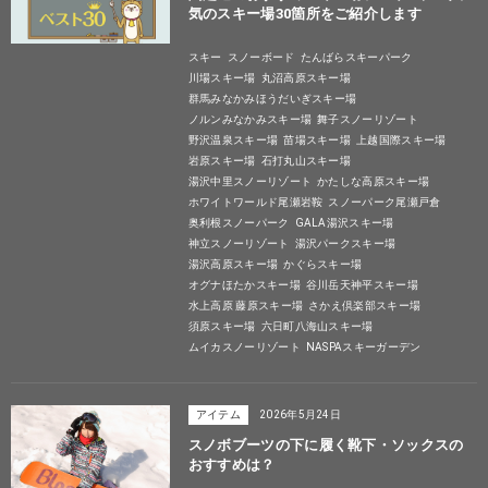
気のスキー場30箇所をご紹介します
スキー
スノーボード
たんばらスキーパーク
川場スキー場
丸沼高原スキー場
群馬みなかみほうだいぎスキー場
ノルンみなかみスキー場
舞子スノーリゾート
野沢温泉スキー場
苗場スキー場
上越国際スキー場
岩原スキー場
石打丸山スキー場
湯沢中里スノーリゾート
かたしな高原スキー場
ホワイトワールド尾瀬岩鞍
スノーパーク尾瀬戸倉
奥利根スノーパーク
GALA湯沢スキー場
神立スノーリゾート
湯沢パークスキー場
湯沢高原スキー場
かぐらスキー場
オグナほたかスキー場
谷川岳天神平スキー場
水上高原 藤原スキー場
さかえ倶楽部スキー場
須原スキー場
六日町八海山スキー場
ムイカスノーリゾート
NASPAスキーガーデン
アイテム
2026年5月24日
スノボブーツの下に履く靴下・ソックスの
おすすめは？