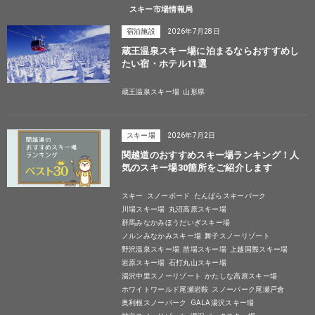
スキー市場情報局
宿泊施設
2026年7月28日
蔵王温泉スキー場に泊まるならおすすめし
たい宿・ホテル11選
蔵王温泉スキー場
山形県
スキー場
2026年7月2日
関越道のおすすめスキー場ランキング！人
気のスキー場30箇所をご紹介します
スキー
スノーボード
たんばらスキーパーク
川場スキー場
丸沼高原スキー場
群馬みなかみほうだいぎスキー場
ノルンみなかみスキー場
舞子スノーリゾート
野沢温泉スキー場
苗場スキー場
上越国際スキー場
岩原スキー場
石打丸山スキー場
湯沢中里スノーリゾート
かたしな高原スキー場
ホワイトワールド尾瀬岩鞍
スノーパーク尾瀬戸倉
奥利根スノーパーク
GALA湯沢スキー場