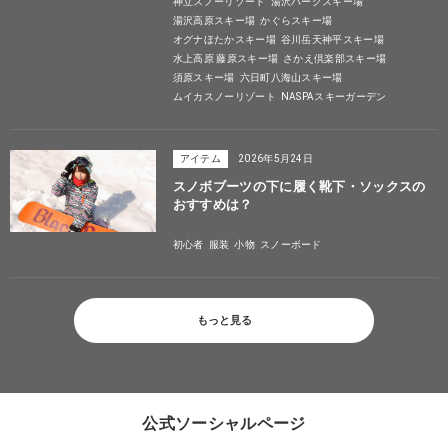
神立スノーリゾート
湯沢パークスキー場
湯沢高原スキー場
かぐらスキー場
オグナほたかスキー場
谷川岳天神平スキー場
水上高原 藤原スキー場
さかえ倶楽部スキー場
須原スキー場
六日町八海山スキー場
ムイカスノーリゾート
NASPAスキーガーデン
アイテム
2026年5月24日
スノボブーツの下に履く靴下・ソックスの
おすすめは？
初心者
服装
小物
スノーボード
もっと見る
公式ソーシャルページ