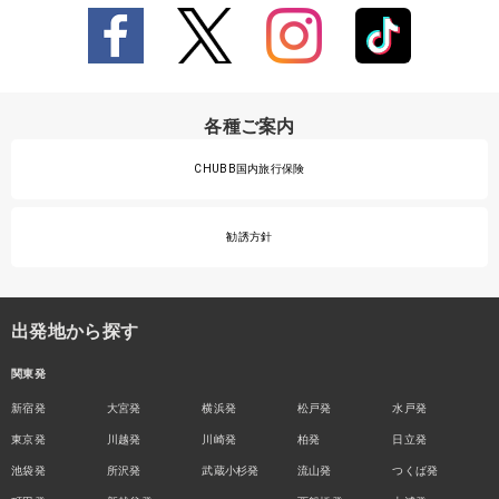
各種ご案内
CHUBB国内旅行保険
勧誘方針
出発地から探す
関東発
新宿発
大宮発
横浜発
松戸発
水戸発
東京発
川越発
川崎発
柏発
日立発
池袋発
所沢発
武蔵小杉発
流山発
つくば発