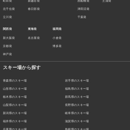
町田発
新越谷発
西船橋発
土浦発
北千住発
春日部発
津田沼発
立川発
千葉発
関西発
東海発
福岡発
新大阪発
名古屋発
小倉発
京都発
博多発
神戸発
スキー場から探す
青森県のスキー場
岩手県のスキー場
山形県のスキー場
福島県のスキー場
栃木県のスキー場
群馬県のスキー場
山梨県のスキー場
長野県のスキー場
新潟県のスキー場
岐阜県のスキー場
福井県のスキー場
滋賀県のスキー場
兵庫県のスキー場
島根県のスキー場