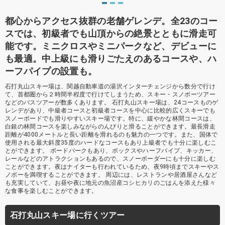
都心からアクセス抜群の老舗ゲレンデ。全23のコー
スでは、初級者でも山頂からの絶景とともに滑走可
能です。ミニクロスやミニパークなど、デビューに
も最適。中上級にも滑りごたえのあるコースや、ハ
ーフパイプの設置も。
石打丸山スキー場は、関越自動車道の湯沢インターチェンジから数分で行け
て、首都圏から２時間半程度で行けてしまうため、スキー・スノボーツアー
などのバスツアーが数多くあります。 石打丸山スキー場は、24コースものゲ
レンデがあり、中級者コースと初級者コースを中心に比較的広くスキーでも
スノーボードでも滑りやすいスキー場です。特に、緩やかな林間コースは、
白銀の林間コースを楽しみながらのんびりと滑ることができます。最長滑走
距離が4000メートルと長い距離を滑れるのも魅力の一つです。また、国体で
使用される最大斜度35度のハードなコースもあり上級者でも十分に楽しむこ
とができます。 ボードパークもあり、ボックスやハーフパイプ、キッカー、
レールなどのアトラクションもあるので、スノーボーダーにも十分に楽しむ
ことができます。夜はナイターも行われているため、夜9時頃までスキーやス
ノボーを満喫することができます。 周辺には、レストランや居酒屋さんなど
も充実していて、お昼や夜に地元の魚沼産コシヒカリのごはんを添えた様々
な食事を楽しむことができます。
石打丸山スキー場に行くツアー