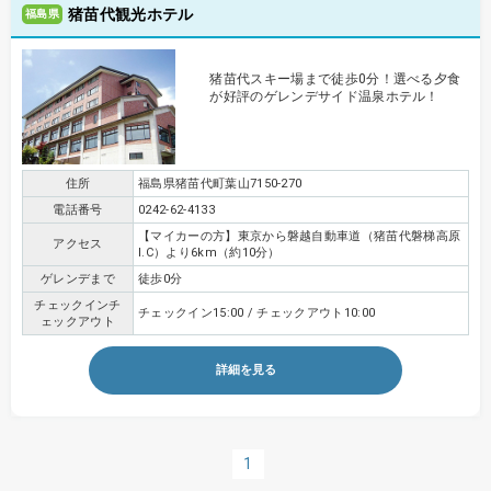
猪苗代観光ホテル
福島県
猪苗代スキー場まで徒歩0分！選べる夕食
が好評のゲレンデサイド温泉ホテル！
住所
福島県猪苗代町葉山7150-270
電話番号
0242-62-4133
【マイカーの方】東京から磐越自動車道（猪苗代磐梯高原
アクセス
I.C）より6km（約10分）
ゲレンデまで
徒歩0分
チェックインチ
チェックイン15:00 / チェックアウト10:00
ェックアウト
詳細を見る
1