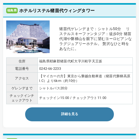
ホテルリステル猪苗代ウィングタワー
福島県
猪苗代ゲレンデまで：シャトル50分 リ
ステルスキーファンタジア：徒歩0分 猪苗
代湖や磐梯山を眼下に望むヨーロピアンな
ラグジュアリーホテル。 贅沢なひと時を
あなたに。
住所
福島県耶麻郡猪苗代町大字川桁字天王坂
電話番号
0242-66-2233
【マイカーの方】東京から磐越自動車道（猪苗代磐梯高原
アクセス
I.C）より6km（約10分）
ゲレンデまで
シャトルバス20分
チェックインチ
チェックイン15:00 / チェックアウト11:00
ェックアウト
詳細を見る