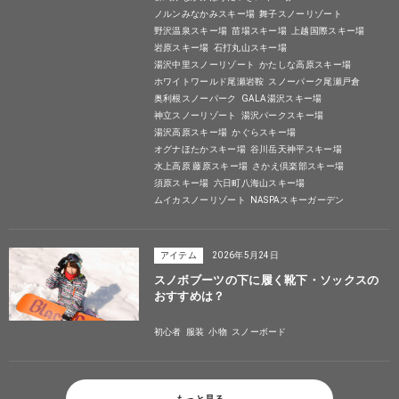
ノルンみなかみスキー場
舞子スノーリゾート
野沢温泉スキー場
苗場スキー場
上越国際スキー場
岩原スキー場
石打丸山スキー場
湯沢中里スノーリゾート
かたしな高原スキー場
ホワイトワールド尾瀬岩鞍
スノーパーク尾瀬戸倉
奥利根スノーパーク
GALA湯沢スキー場
神立スノーリゾート
湯沢パークスキー場
湯沢高原スキー場
かぐらスキー場
オグナほたかスキー場
谷川岳天神平スキー場
水上高原 藤原スキー場
さかえ倶楽部スキー場
須原スキー場
六日町八海山スキー場
ムイカスノーリゾート
NASPAスキーガーデン
アイテム
2026年5月24日
スノボブーツの下に履く靴下・ソックスの
おすすめは？
初心者
服装
小物
スノーボード