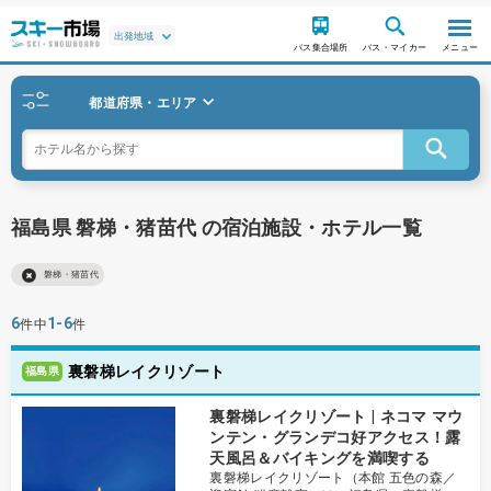
バス集合場所
バス・マイカー
メニュー
都道府県・エリア
福島県 磐梯・猪苗代 の宿泊施設・ホテル一覧
磐梯・猪苗代
6
1-6
件中
件
裏磐梯レイクリゾート
福島県
裏磐梯レイクリゾート | ネコマ マウ
ンテン・グランデコ好アクセス！露
天風呂＆バイキングを満喫する
裏磐梯レイクリゾート（本館 五色の森／