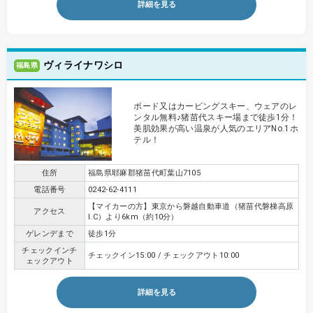
詳細を見る
ヴィライナワシロ
福島県
ボード又はカービングスキー、ウェアのレ
ンタル無料♪猪苗代スキー場まで徒歩1分！
美肌効果が高い温泉が人気のエリアNo.1ホ
テル！
住所
福島県耶麻郡猪苗代町葉山7105
電話番号
0242-62-4111
【マイカーの方】東京から磐越自動車道（猪苗代磐梯高原
アクセス
I.C）より6km（約10分）
ゲレンデまで
徒歩1分
チェックインチ
チェックイン15:00 / チェックアウト10:00
ェックアウト
詳細を見る