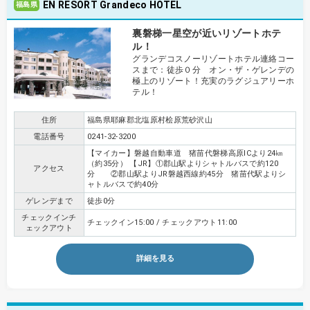
EN RESORT Grandeco HOTEL
福島県
裏磐梯一星空が近いリゾートホテ
ル！
グランデコスノーリゾートホテル連絡コー
スまで：徒歩０分 オン・ザ・ゲレンデの
極上のリゾート！充実のラグジュアリーホ
テル！
住所
福島県耶麻郡北塩原村桧原荒砂沢山
電話番号
0241-32-3200
【マイカー】磐越自動車道 猪苗代磐梯高原ICより24㎞
（約35分） 【JR】①郡山駅よりシャトルバスで約120
アクセス
分 ②郡山駅よりJR磐越西線約45分 猪苗代駅よりシ
ャトルバスで約40分
ゲレンデまで
徒歩0分
チェックインチ
チェックイン15:00 / チェックアウト11:00
ェックアウト
詳細を見る