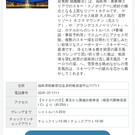
迎賓館 猫魔離宮）は、福島県・裏磐梯エ
リアでのスキー・スノボツアーに絶好の拠
点となる上質なリゾートホテルです。 ゲ
レンデへのアクセス抜群 大人気の「星野
リゾート ネコマ マウンテン（北エリ
ア）」や「グランデコスノーリゾート」へ
は、ホテルからのシャトルバス（※要確
認・事前予約等）でスムーズにアクセス可
能。複数のスキー場を日替わりで楽しみた
い欲張りなスノーボーダー・スキーヤーに
最適です。 冷えた体を癒す絶景の露天風
呂 ゲレンデで思い切り滑った後は、桧原
湖を望む絶景の源泉掛け流し露天風呂「オ
ーロラの湯」へ。雪景色を眺めながらの雪
見風呂は、スキーツアーの疲れを芯から癒
やしてくれます。
住所
福島県耶麻郡北塩原村檜原湯平山1171-1
電話番号
0241-37-1111
【マイカーの方】東京から磐越自動車道（猪苗代磐梯高原
アクセス
I.C）より（約25分）
ゲレンデまで
シャトルバス25分
チェックインチ
チェックイン15:00 / チェックアウト10:00
ェックアウト