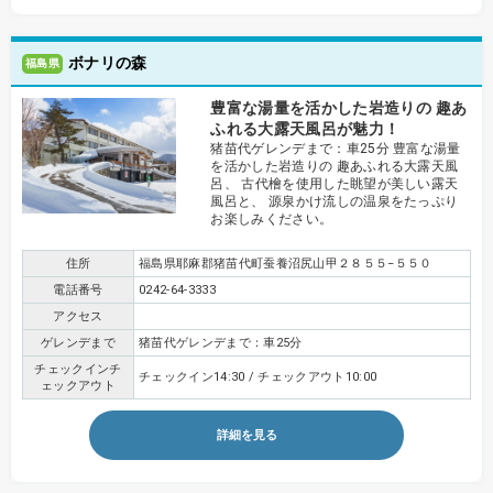
ボナリの森
福島県
豊富な湯量を活かした岩造りの 趣あ
ふれる大露天風呂が魅力！
猪苗代ゲレンデまで：車25分 豊富な湯量
を活かした岩造りの 趣あふれる大露天風
呂、 古代檜を使用した眺望が美しい露天
風呂と、 源泉かけ流しの温泉をたっぷり
お楽しみください。
住所
福島県耶麻郡猪苗代町蚕養沼尻山甲２８５５−５５０
電話番号
0242-64-3333
アクセス
ゲレンデまで
猪苗代ゲレンデまで：車25分
チェックインチ
チェックイン14:30 / チェックアウト10:00
ェックアウト
詳細を見る