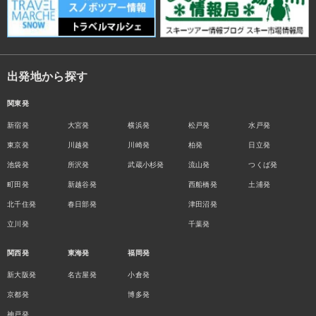
出発地から探す
関東発
新宿発
大宮発
横浜発
松戸発
水戸発
東京発
川越発
川崎発
柏発
日立発
池袋発
所沢発
武蔵小杉発
流山発
つくば発
町田発
新越谷発
西船橋発
土浦発
北千住発
春日部発
津田沼発
立川発
千葉発
関西発
東海発
福岡発
新大阪発
名古屋発
小倉発
京都発
博多発
神戸発