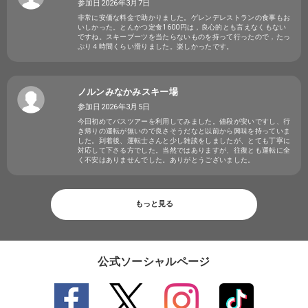
参加日2026年3月7日
非常に安価な料金で助かりました。ゲレンデレストランの食事もお
いしかった。とんかつ定食1600円は，良心的とも言えなくもない
ですね。スキーブーツを当たらないものを持って行ったので，たっ
ぷり４時間くらい滑りました。楽しかったです。
ノルンみなかみスキー場
参加日2026年3月5日
今回初めてバスツアーを利用してみました。値段が安いですし、行
き帰りの運転が無いので良さそうだなと以前から興味を持っていま
した。到着後、運転士さんと少し雑談をしましたが、とても丁寧に
対応して下さる方でした。当然ではありますが、往復とも運転に全
く不安はありませんでした。ありがとうございました。
もっと見る
公式ソーシャルページ