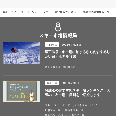
スキーツアー・スノボーツアートップ
宿泊施設から選ぶ
福島県の宿泊施設一覧
スキー市場情報局
宿泊施設
2026年7月28日
蔵王温泉スキー場に泊まるならおすすめし
たい宿・ホテル11選
蔵王温泉スキー場
山形県
スキー場
2026年7月2日
関越道のおすすめスキー場ランキング！人
気のスキー場30箇所をご紹介します
スキー
スノーボード
たんばらスキーパーク
川場スキー場
丸沼高原スキー場
群馬みなかみほうだいぎスキー場