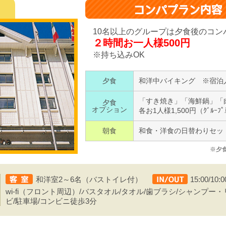
10名以上のグループは夕食後のコン
２時間お一人様500円
※持ち込みOK
夕食
和洋中バイキング ※宿泊人数
「すき焼き」「海鮮鍋」「
夕食
オプション
各お1人様1,500円（ｸﾞﾙｰﾌ
朝食
和食・洋食の日替わりセッ
※夕
和洋室2～6名（バストイレ付）
15:00/10:0
wi-fi（フロント周辺）/バスタオル/タオル/歯ブラシ/シャンプー・
ビ/駐車場/コンビニ徒歩3分