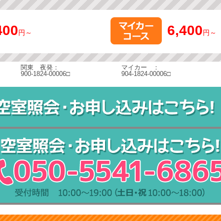
400
6,400
円～
円～
関東 夜発：
マイカー ：
900-1824-00006□
904-1824-00006□