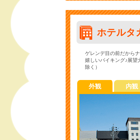
ホテルタ
ゲレンデ目の前だからナ
嬉しいバイキング♪展望
除く）
外観
内観