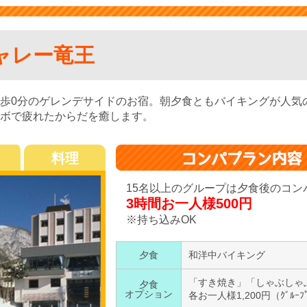
ャレー竜王
歩0分のゲレンデサイドのお宿。朝夕食ともバイキングが人気
ボで疲れたからだを癒します。
料理
15名以上のグループは夕食後のコン
3時間お一人様500円
※持ち込みOK
夕食
和洋中バイキング
「すき焼き」「しゃぶしゃ
夕食
オプション
各お一人様1,200円（ｸﾞﾙｰﾌ