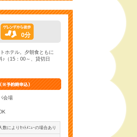
0分
トホテル。夕朝食ともに
（15：00～、貸切日
パ会場
OK
によりｾｯﾄﾒﾆｭｰの場合あり