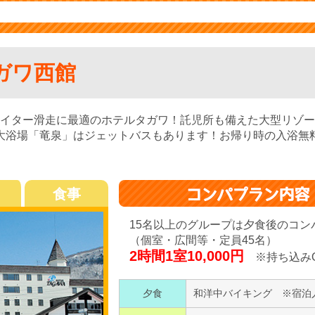
ガワ西館
イター滑走に最適のホテルタガワ！託児所も備えた大型リゾー
大浴場「竜泉」はジェットバスもあります！お帰り時の入浴無料♪
食事
15名以上のグループは夕食後のコン
（個室・広間等・定員45名）
2時間1室10,000円
※持ち込み
夕食
和洋中バイキング ※宿泊人数