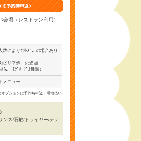
パ会場（レストラン利用）
によりｾｯﾄﾒﾆｭｰの場合あり
肉ピリ辛鍋」の追加
ﾟ単位：1ｸﾞﾙｰﾌﾟ1種類）
トメニュー
食オプションは予約時申込・現地払い
0
リンス/石鹸/ドライヤー/テレ