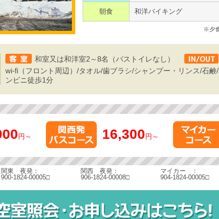
朝食
和洋バイキング
※夕
和室又は和洋室2～8名（バストイレなし）
wi-fi（フロント周辺）/タオル/歯ブラシ/シャンプー・リンス/石鹸
ンビニ徒歩1分
900
16,300
円～
円～
関東 夜発：
関西 夜発：
マイカー ：
900-1824-00005□
906-1824-00008□
904-1824-00005□