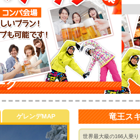
>
グループにおすすめ！コンパプラン特集
>
竜王スキーパーク
ーク
竜王ス
ゲレンデMAP
世界最大級の166人乗