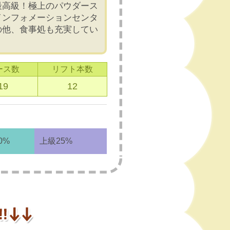
最高級！極上のパウダース
インフォメーションセンタ
の他、食事処も充実してい
ース数
リフト本数
19
12
0%
上級25%