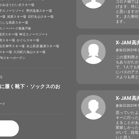
コロナ禍では
かみほうだいぎスキー場
げます。特に
子スノーリゾート
野沢温泉スキー場
と思いますが
す。また御社
ー場
岩原スキー場
石打丸山スキー場
ます。
たしな高原スキー場
スノーパーク尾瀬戸倉
A湯沢スキー場
神立スノーリゾート
原スキー場
かぐらスキー場
X-JAM
岳天神平スキー場
水上高原 藤原スキー場
参加日2021年
スキー場
六日町八海山スキー場
この度利用さ
SPAスキーガーデン
もありがたか
で、1人でも
にバスのアク
スよりも席と
4日
に履く靴下・ソックスのお
X-JAM
ード
参加日2021年
思っていたよ
キーに行った
えることがあ
変嬉しかった
がいて、段取
いと思う。