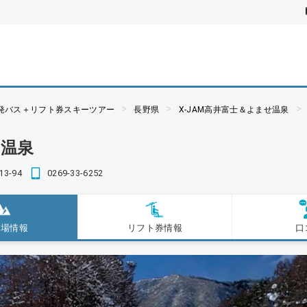
夜発バス＋リフト券スキーツアー
長野県
X-JAM高井富士＆よませ温泉
せ温泉
3-94
0269-33-6252
ー場情報
リフト券情報
口