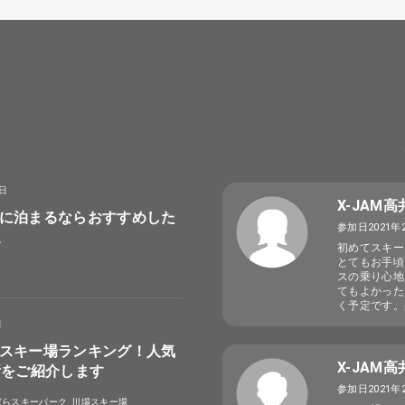
8日
X-JAM
に泊まるならおすすめした
参加日2021年
選
初めてスキー
とてもお手頃
スの乗り心地
てもよかった
く予定です。
日
スキー場ランキング！人気
X-JAM
所をご紹介します
参加日2021年
ばらスキーパーク
川場スキー場