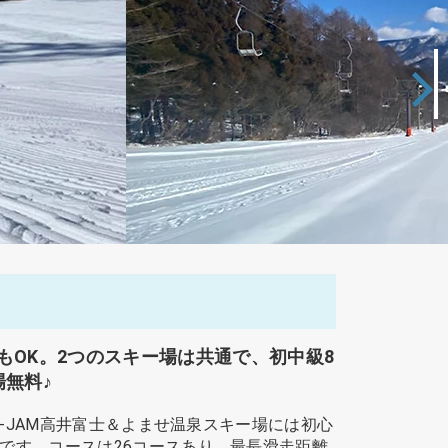
OK。2つのスキー場は共通で、初中級8
無料♪
-JAM高井富士＆よませ温泉スキー場には初心
です。コースは26コースあり、最長滑走距離