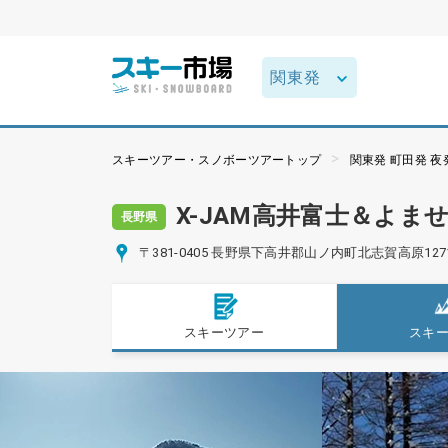
スキーツアー・スノボーツアートップ
関東発 町田発 
X-JAM高井富士＆よま
長野県
〒381-0405 長野県下高井郡山ノ内町北志賀高原1271
スキーツアー
スキ