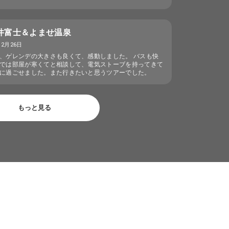
高井富士＆よませ温泉
12月26日
、ゲレンデの大きさも良くて、感動しました。 バスも快
では部屋が寒くてと相談して、電気ストーブを持ってきて
に過ごせました。また行きたいと思うツアーでした。
もっと見る