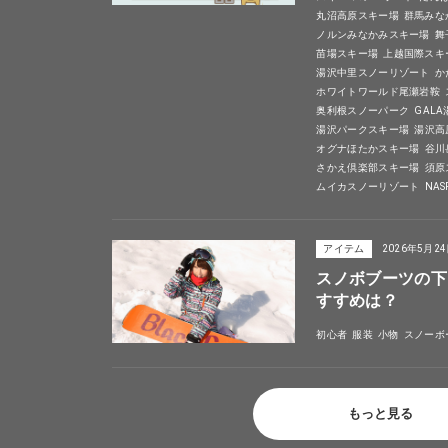
丸沼高原スキー場
群馬みな
ノルンみなかみスキー場
舞
苗場スキー場
上越国際スキ
湯沢中里スノーリゾート
か
ホワイトワールド尾瀬岩鞍
奥利根スノーパーク
GAL
湯沢パークスキー場
湯沢高
オグナほたかスキー場
谷川
さかえ倶楽部スキー場
須原
ムイカスノーリゾート
NA
アイテム
2026年5月2
スノボブーツの下
すすめは？
初心者
服装
小物
スノーボ
もっと見る