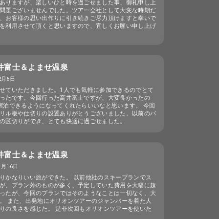
ありますが、楽しいひと時を過ごせました事、御礼申し上
問題ございませんでした。ツアー会社として大変な時期だ
、お客様の思い出作りに引き続きご尽力頂けますと幸いで
を利用させて頂くと思いますので、宜しくお願い申し上げ
高井富士＆よませ温泉
2月6日
せていただきました。1人でも気軽に参加できるのでとて
ったです。今回行った高井富士ですが、大変良かったの
宿泊できるようになってくれたらいいなと思います。 今回
リル板や仕切りの設置ありがとうございました。以前のバ
の区切りができ、とても快適に過ごせました。
高井富士＆よませ温泉
1月16日
りかなりいい旅ができた。 以前他社のスキープランでス
が、プラン外のものが多く、予定していた費用を大幅に超
ったが、今回のプランではそのようなことは一切なく、大
。 また、出発地にオリオンツアーのジャンバーを着た人
りの良さを感じた。 是非次回もオリオンツアーを使いた