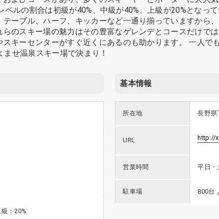
。レベルの割合は初級が40%、中級が40%、上級が20%とな
、テーブル、ハーフ、キッカーなど一通り揃っていますから、
れらのスキー場の魅力はその豊富なゲレンデとコースだけでは
やスキーセンターがすぐ近くにあるのも助かります。 一人で
＆よませ温泉スキー場で決まり！
基本情報
所在地
長野県
http://
URL
営業時間
平日・土
駐車場
800台
級：20%