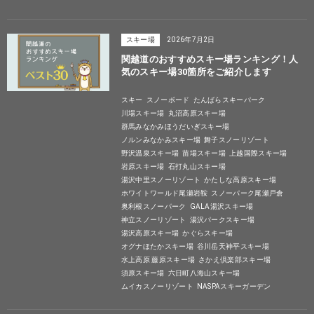
スキー場
2026年7月2日
関越道のおすすめスキー場ランキング！人
気のスキー場30箇所をご紹介します
スキー
スノーボード
たんばらスキーパーク
川場スキー場
丸沼高原スキー場
群馬みなかみほうだいぎスキー場
ノルンみなかみスキー場
舞子スノーリゾート
野沢温泉スキー場
苗場スキー場
上越国際スキー場
岩原スキー場
石打丸山スキー場
湯沢中里スノーリゾート
かたしな高原スキー場
ホワイトワールド尾瀬岩鞍
スノーパーク尾瀬戸倉
奥利根スノーパーク
GALA湯沢スキー場
神立スノーリゾート
湯沢パークスキー場
湯沢高原スキー場
かぐらスキー場
オグナほたかスキー場
谷川岳天神平スキー場
水上高原 藤原スキー場
さかえ倶楽部スキー場
須原スキー場
六日町八海山スキー場
ムイカスノーリゾート
NASPAスキーガーデン