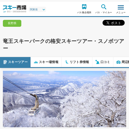
バス集合場所
バス・マイカー
メニュー
長野県
竜王スキーパークの格安スキーツアー・スノボツア
ー
スキーツアー
スキー場情報
リフト券情報
口コミ
周辺