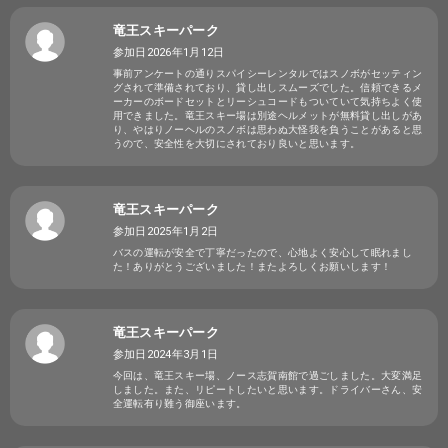
竜王スキーパーク
参加日2026年1月12日
事前アンケートの通りスパイシーレンタルではスノボがセッティン
グされて準備されており、貸し出しスムーズでした。信頼できるメ
ーカーのボードセットとリーシュコードもついていて気持ちよく使
用できました。竜王スキー場は別途ヘルメットが無料貸し出しがあ
り、やはりノーヘルのスノボは思わぬ大怪我を負うことがあると思
うので、安全性を大切にされており良いと思います。
竜王スキーパーク
参加日2025年1月2日
バスの運転が安全で丁寧だったので、心地よく安心して眠れまし
た！ありがとうございました！またよろしくお願いします！
竜王スキーパーク
参加日2024年3月1日
今回は、竜王スキー場、ノース志賀南館で過ごしました。大変満足
しました。また、リピートしたいと思います。ドライバーさん、安
全運転有り難う御座います。