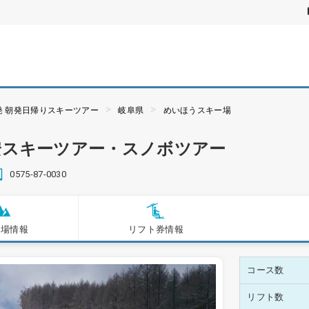
発 朝発日帰りスキーツアー
岐阜県
めいほうスキー場
安スキーツアー・スノボツアー
0575-87-0030
ー場情報
リフト券情報
コース数
リフト数