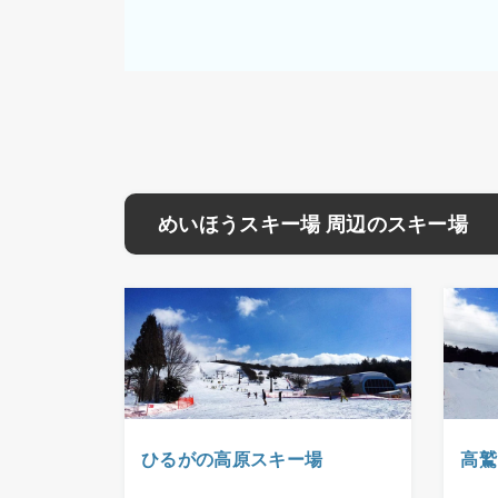
めいほうスキー場 周辺のスキー場
ひるがの高原スキー場
高鷲