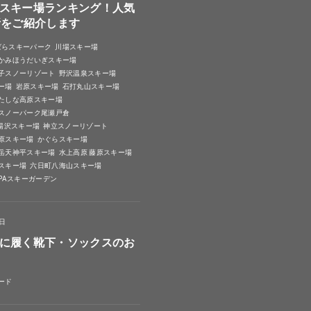
スキー場ランキング！人気
所をご紹介します
ばらスキーパーク
川場スキー場
かみほうだいぎスキー場
子スノーリゾート
野沢温泉スキー場
ー場
岩原スキー場
石打丸山スキー場
たしな高原スキー場
スノーパーク尾瀬戸倉
A湯沢スキー場
神立スノーリゾート
原スキー場
かぐらスキー場
岳天神平スキー場
水上高原 藤原スキー場
スキー場
六日町八海山スキー場
SPAスキーガーデン
4日
に履く靴下・ソックスのお
ード