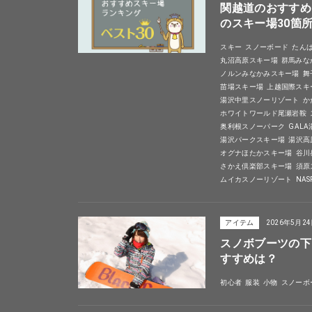
関越道のおすすめ
のスキー場30箇
スキー
スノーボード
たん
丸沼高原スキー場
群馬みな
ノルンみなかみスキー場
舞
苗場スキー場
上越国際スキ
湯沢中里スノーリゾート
か
ホワイトワールド尾瀬岩鞍
奥利根スノーパーク
GAL
湯沢パークスキー場
湯沢高
オグナほたかスキー場
谷川
さかえ倶楽部スキー場
須原
ムイカスノーリゾート
NA
アイテム
2026年5月2
スノボブーツの下
すすめは？
初心者
服装
小物
スノーボ