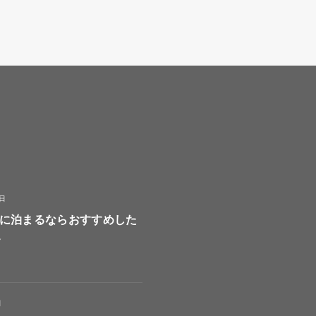
8日
に泊まるならおすすめした
選
日